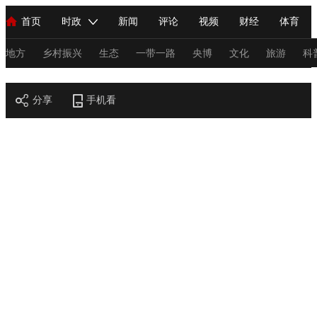
首页
时政
新闻
评论
视频
财经
体育
人民领袖习近平
直播
海外频道
片库
iPanda
栏目大全
联播+
English
中国领导人
节目单
Монгол
听音
央视快评
微视频
习式妙语
主持人
地方
乡村振兴
生态
一带一路
央博
文化
旅游
科
节目官网
总台春晚
分享
手机看
网络春晚
共产党员网
秧纪录
纪录片网
新闻
国内
国际
评论
经济
军事
科技
法
人民领袖习近平
联播+
热解读
天天学习
习式妙语
视频
小央视频
小央直播
直播中国
熊猫频道
V
现场
前线
比划
快看
蓝海中国
新兵请入列
体育
直播
竞猜
2026年世界杯
2026年冬奥会
C
VIP会员
CCTV奥林匹克频道
生活体育大会
体育江湖