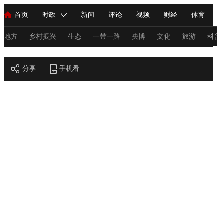
首页
时政
新闻
评论
视频
财经
体育
人民领袖习近平
直播
海外频道
片库
iPanda
栏目大全
联播+
English
中国领导人
节目单
Монгол
听音
央视快评
微视频
习式妙语
主持人
地方
乡村振兴
生态
一带一路
央博
文化
旅游
科
节目官网
总台春晚
分享
手机看
网络春晚
共产党员网
秧纪录
纪录片网
新闻
国内
国际
评论
经济
军事
科技
法
人民领袖习近平
联播+
热解读
天天学习
习式妙语
视频
小央视频
小央直播
直播中国
熊猫频道
V
现场
前线
比划
快看
蓝海中国
新兵请入列
体育
直播
竞猜
2026年世界杯
2026年冬奥会
C
VIP会员
CCTV奥林匹克频道
生活体育大会
体育江湖