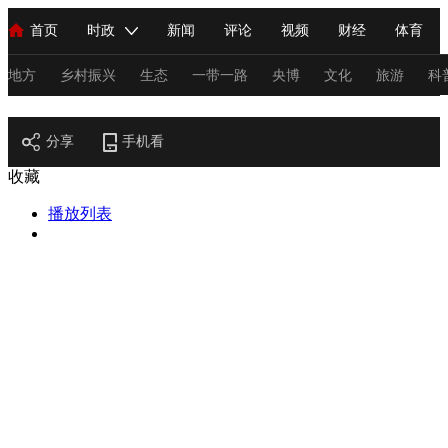
首页
时政
新闻
评论
视频
财经
体育
人民领袖习近平
直播
海外频道
片库
iPanda
栏目大全
联播+
English
中国领导人
节目单
Монгол
听音
央视快评
微视频
习式妙语
主持人
地方
乡村振兴
生态
一带一路
央博
文化
旅游
科
节目官网
总台春晚
分享
手机看
网络春晚
共产党员网
秧纪录
纪录片网
收藏
播放列表
新闻
国内
国际
评论
经济
军事
科技
法
人民领袖习近平
联播+
热解读
天天学习
习式妙语
视频
小央视频
小央直播
直播中国
熊猫频道
V
现场
前线
比划
快看
蓝海中国
新兵请入列
体育
直播
竞猜
2026年世界杯
2026年冬奥会
C
VIP会员
CCTV奥林匹克频道
生活体育大会
体育江湖