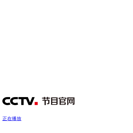
财经
教育
乡村振兴
生态环境
一带一路
央博
大国智造
大国展会
大国保险
云顶对话
云起
超
CCTV.节目官网
直播
节目单
栏目
片库
热播榜
正在播放