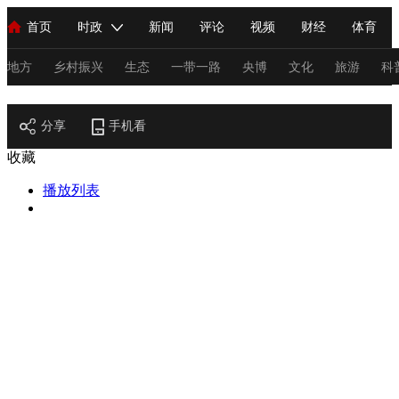
首页
时政
新闻
评论
视频
财经
体育
人民领袖习近平
直播
海外频道
片库
iPanda
栏目大全
联播+
English
中国领导人
节目单
Монгол
听音
央视快评
微视频
习式妙语
主持人
地方
乡村振兴
生态
一带一路
央博
文化
旅游
科
节目官网
总台春晚
分享
手机看
网络春晚
共产党员网
秧纪录
纪录片网
收藏
播放列表
新闻
国内
国际
评论
经济
军事
科技
法
人民领袖习近平
联播+
热解读
天天学习
习式妙语
视频
小央视频
小央直播
直播中国
熊猫频道
V
现场
前线
比划
快看
蓝海中国
新兵请入列
体育
直播
竞猜
2026年世界杯
2026年冬奥会
C
VIP会员
CCTV奥林匹克频道
生活体育大会
体育江湖