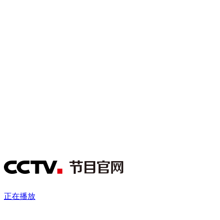
财经
教育
乡村振兴
生态环境
一带一路
央博
大国智造
大国展会
大国保险
云顶对话
云起
超
CCTV.节目官网
直播
节目单
栏目
片库
热播榜
正在播放