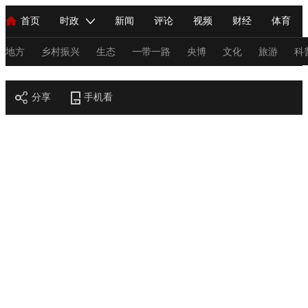
首页
时政
新闻
评论
视频
财经
体育
人民领袖习近平
直播
海外频道
片库
iPanda
栏目大全
联播+
English
中国领导人
节目单
Монгол
听音
央视快评
微视频
习式妙语
主持人
地方
乡村振兴
生态
一带一路
央博
文化
旅游
科
节目官网
总台春晚
分享
手机看
网络春晚
共产党员网
秧纪录
纪录片网
新闻
国内
国际
评论
经济
军事
科技
法
人民领袖习近平
联播+
热解读
天天学习
习式妙语
视频
小央视频
小央直播
直播中国
熊猫频道
V
现场
前线
比划
快看
蓝海中国
新兵请入列
体育
直播
竞猜
2026年世界杯
2026年冬奥会
C
VIP会员
CCTV奥林匹克频道
生活体育大会
体育江湖