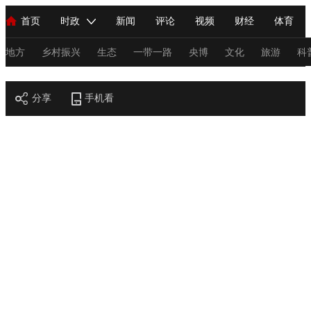
首页
时政
新闻
评论
视频
财经
体育
人民领袖习近平
直播
海外频道
片库
iPanda
栏目大全
联播+
English
中国领导人
节目单
Монгол
听音
央视快评
微视频
习式妙语
主持人
地方
乡村振兴
生态
一带一路
央博
文化
旅游
科
节目官网
总台春晚
分享
手机看
网络春晚
共产党员网
秧纪录
纪录片网
新闻
国内
国际
评论
经济
军事
科技
法
人民领袖习近平
联播+
热解读
天天学习
习式妙语
视频
小央视频
小央直播
直播中国
熊猫频道
V
现场
前线
比划
快看
蓝海中国
新兵请入列
体育
直播
竞猜
2026年世界杯
2026年冬奥会
C
VIP会员
CCTV奥林匹克频道
生活体育大会
体育江湖