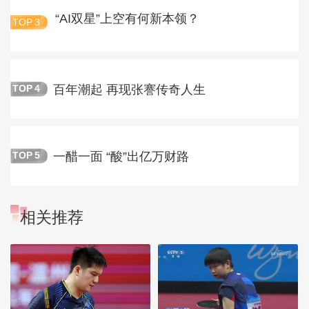
“AI双星”上空有何新本领？
TOP
3
百年潮起 再现张謇传奇人生
TOP
4
一醋一面 “酸”出亿万财路
TOP
5
相关推荐