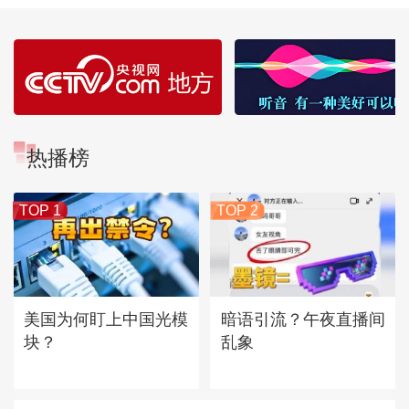
热播榜
TOP 1
TOP 2
美国为何盯上中国光模
暗语引流？午夜直播间
块？
乱象