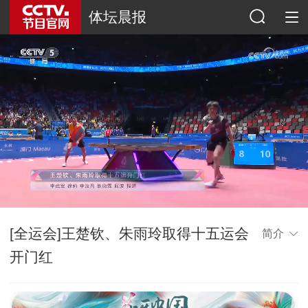
体坛晨报
[全运会]王楚钦、朱雨玲取得十五运会
简介
开门红