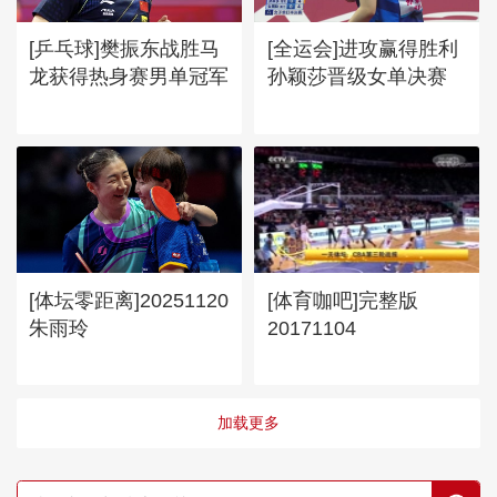
[乒乓球]樊振东战胜马
[全运会]进攻赢得胜利
龙获得热身赛男单冠军
孙颖莎晋级女单决赛
[体坛零距离]20251120
[体育咖吧]完整版
朱雨玲
20171104
加载更多