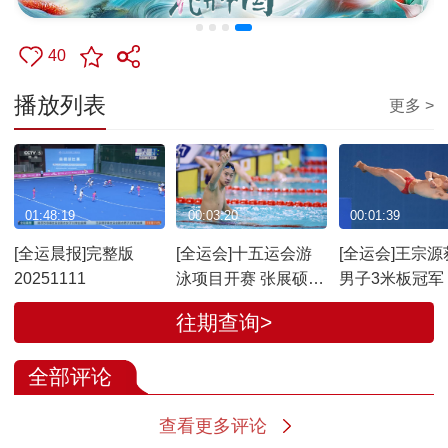
40
播放列表
更多 >
01:48:19
00:03:20
00:01:39
[全运晨报]完整版
[全运会]十五运会游
[全运会]王宗源
20251111
泳项目开赛 张展硕刷
男子3米板冠军
新世界青年纪录
往期查询>
全部评论
查看更多评论