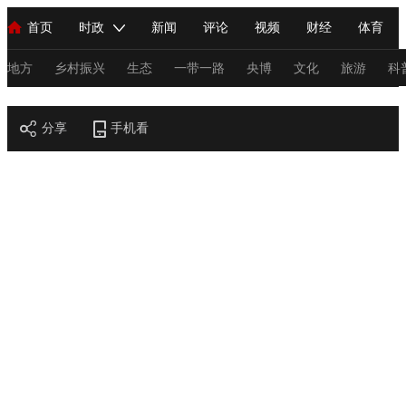
首页
时政
新闻
评论
视频
财经
体育
人民领袖习近平
直播
海外频道
片库
iPanda
栏目大全
联播+
English
中国领导人
节目单
Монгол
听音
央视快评
微视频
习式妙语
主持人
地方
乡村振兴
生态
一带一路
央博
文化
旅游
科
节目官网
总台春晚
分享
手机看
网络春晚
共产党员网
秧纪录
纪录片网
新闻
国内
国际
评论
经济
军事
科技
法
人民领袖习近平
联播+
热解读
天天学习
习式妙语
视频
小央视频
小央直播
直播中国
熊猫频道
V
现场
前线
比划
快看
蓝海中国
新兵请入列
体育
直播
竞猜
2026年世界杯
2026年冬奥会
C
VIP会员
CCTV奥林匹克频道
生活体育大会
体育江湖