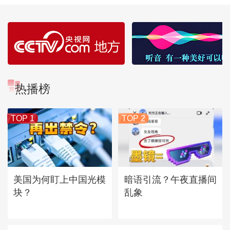
热播榜
TOP 1
TOP 2
美国为何盯上中国光模
暗语引流？午夜直播间
块？
乱象