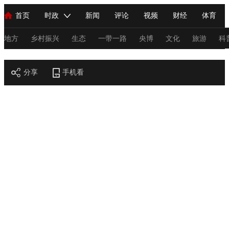
首页
时政
新闻
评论
视频
财经
体育
人民领袖习近平
直播
海外频道
片库
iPanda
栏目大全
联播+
English
中国领导人
节目单
Монгол
听音
央视快评
微视频
习式妙语
主持人
地方
乡村振兴
生态
一带一路
央博
文化
旅游
科
节目官网
总台春晚
分享
手机看
网络春晚
共产党员网
秧纪录
纪录片网
新闻
国内
国际
评论
经济
军事
科技
法
人民领袖习近平
联播+
热解读
天天学习
习式妙语
视频
小央视频
小央直播
直播中国
熊猫频道
V
现场
前线
比划
快看
蓝海中国
新兵请入列
体育
直播
竞猜
2026年世界杯
2026年冬奥会
C
VIP会员
CCTV奥林匹克频道
生活体育大会
体育江湖