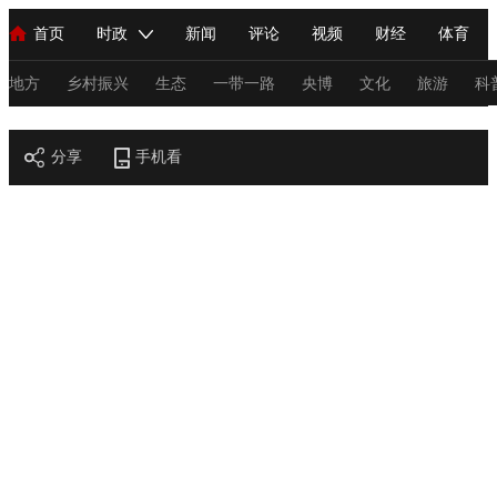
首页
时政
新闻
评论
视频
财经
体育
人民领袖习近平
直播
海外频道
片库
iPanda
栏目大全
联播+
English
中国领导人
节目单
Монгол
听音
央视快评
微视频
习式妙语
主持人
地方
乡村振兴
生态
一带一路
央博
文化
旅游
科
节目官网
总台春晚
分享
手机看
网络春晚
共产党员网
秧纪录
纪录片网
新闻
国内
国际
评论
经济
军事
科技
法
人民领袖习近平
联播+
热解读
天天学习
习式妙语
视频
小央视频
小央直播
直播中国
熊猫频道
V
现场
前线
比划
快看
蓝海中国
新兵请入列
体育
直播
竞猜
2026年世界杯
2026年冬奥会
C
VIP会员
CCTV奥林匹克频道
生活体育大会
体育江湖