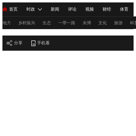
首页
时政
新闻
评论
视频
财经
体育
人民领袖习近平
直播
海外频道
片库
iPanda
栏目大全
联播+
English
中国领导人
节目单
Монгол
听音
央视快评
微视频
习式妙语
主持人
地方
乡村振兴
生态
一带一路
央博
文化
旅游
科
节目官网
总台春晚
分享
手机看
网络春晚
共产党员网
秧纪录
纪录片网
新闻
国内
国际
评论
经济
军事
科技
法
人民领袖习近平
联播+
热解读
天天学习
习式妙语
视频
小央视频
小央直播
直播中国
熊猫频道
V
现场
前线
比划
快看
蓝海中国
新兵请入列
体育
直播
竞猜
2026年世界杯
2026年冬奥会
C
VIP会员
CCTV奥林匹克频道
生活体育大会
体育江湖