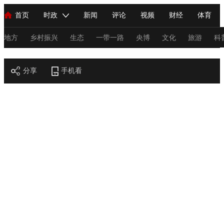
首页
时政
新闻
评论
视频
财经
体育
人民领袖习近平
直播
海外频道
片库
iPanda
栏目大全
联播+
English
中国领导人
节目单
Монгол
听音
央视快评
微视频
习式妙语
主持人
地方
乡村振兴
生态
一带一路
央博
文化
旅游
科
节目官网
总台春晚
分享
手机看
网络春晚
共产党员网
秧纪录
纪录片网
新闻
国内
国际
评论
经济
军事
科技
法
人民领袖习近平
联播+
热解读
天天学习
习式妙语
视频
小央视频
小央直播
直播中国
熊猫频道
V
现场
前线
比划
快看
蓝海中国
新兵请入列
体育
直播
竞猜
2026年世界杯
2026年冬奥会
C
VIP会员
CCTV奥林匹克频道
生活体育大会
体育江湖