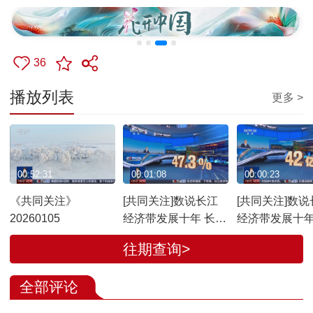
36
播放列表
更多 >
00:52:31
00:01:08
00:00:23
《共同关注》
[共同关注]数说长江
[共同关注]数说
20260105
经济带发展十年 长江
经济带发展十年
经济带生产总值占全
干线港口货物
往期查询>
国比重升至47.3%
稳居世界内河
全部评论