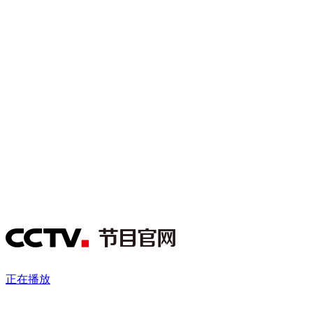
财经
教育
乡村振兴
生态环境
一带一路
央博
大国智造
大国展会
大国保险
云顶对话
云起
超
CCTV.节目官网
直播
节目单
栏目
片库
热播榜
正在播放