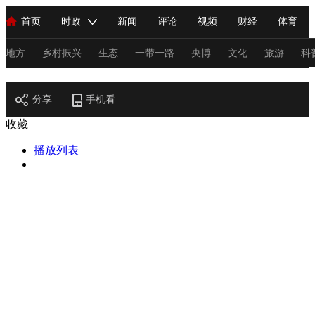
首页
时政
新闻
评论
视频
财经
体育
人民领袖习近平
直播
海外频道
片库
iPanda
栏目大全
联播+
English
中国领导人
节目单
Монгол
听音
央视快评
微视频
习式妙语
主持人
地方
乡村振兴
生态
一带一路
央博
文化
旅游
科
节目官网
总台春晚
分享
手机看
网络春晚
共产党员网
秧纪录
纪录片网
收藏
播放列表
新闻
国内
国际
评论
经济
军事
科技
法
人民领袖习近平
联播+
热解读
天天学习
习式妙语
视频
小央视频
小央直播
直播中国
熊猫频道
V
现场
前线
比划
快看
蓝海中国
新兵请入列
体育
直播
竞猜
2026年世界杯
2026年冬奥会
C
VIP会员
CCTV奥林匹克频道
生活体育大会
体育江湖