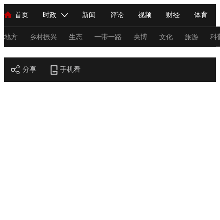
首页
时政
新闻
评论
视频
财经
体育
人民领袖习近平
直播
海外频道
片库
iPanda
栏目大全
联播+
English
中国领导人
节目单
Монгол
听音
央视快评
微视频
习式妙语
主持人
地方
乡村振兴
生态
一带一路
央博
文化
旅游
科
节目官网
总台春晚
分享
手机看
网络春晚
共产党员网
秧纪录
纪录片网
新闻
国内
国际
评论
经济
军事
科技
法
人民领袖习近平
联播+
热解读
天天学习
习式妙语
视频
小央视频
小央直播
直播中国
熊猫频道
V
现场
前线
比划
快看
蓝海中国
新兵请入列
体育
直播
竞猜
2026年世界杯
2026年冬奥会
C
VIP会员
CCTV奥林匹克频道
生活体育大会
体育江湖