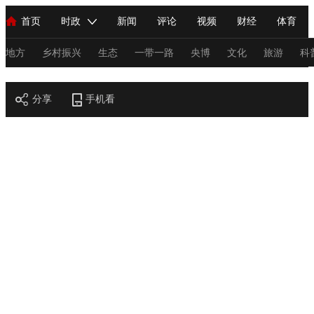
首页
时政
新闻
评论
视频
财经
体育
人民领袖习近平
直播
海外频道
片库
iPanda
栏目大全
联播+
English
中国领导人
节目单
Монгол
听音
央视快评
微视频
习式妙语
主持人
地方
乡村振兴
生态
一带一路
央博
文化
旅游
科
节目官网
总台春晚
分享
手机看
网络春晚
共产党员网
秧纪录
纪录片网
新闻
国内
国际
评论
经济
军事
科技
法
人民领袖习近平
联播+
热解读
天天学习
习式妙语
视频
小央视频
小央直播
直播中国
熊猫频道
V
现场
前线
比划
快看
蓝海中国
新兵请入列
体育
直播
竞猜
2026年世界杯
2026年冬奥会
C
VIP会员
CCTV奥林匹克频道
生活体育大会
体育江湖