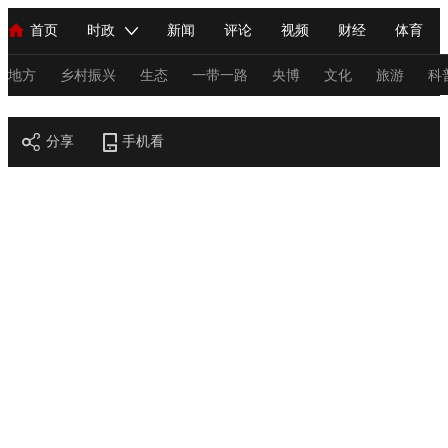
首页
时政
新闻
评论
视频
财经
体育
人民领袖习近平
直播
海外频道
片库
iPanda
栏目大全
联播+
English
中国领导人
节目单
Монгол
听音
央视快评
微视频
习式妙语
主持人
地方
乡村振兴
生态
一带一路
央博
文化
旅游
科
节目官网
总台春晚
分享
手机看
网络春晚
共产党员网
秧纪录
纪录片网
新闻
国内
国际
评论
经济
军事
科技
法
人民领袖习近平
联播+
热解读
天天学习
习式妙语
视频
小央视频
小央直播
直播中国
熊猫频道
V
现场
前线
比划
快看
蓝海中国
新兵请入列
体育
直播
竞猜
2026年世界杯
2026年冬奥会
C
VIP会员
CCTV奥林匹克频道
生活体育大会
体育江湖