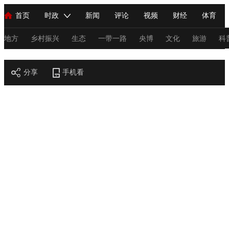
首页
时政
新闻
评论
视频
财经
体育
人民领袖习近平
直播
海外频道
片库
iPanda
栏目大全
联播+
English
中国领导人
节目单
Монгол
听音
央视快评
微视频
习式妙语
主持人
地方
乡村振兴
生态
一带一路
央博
文化
旅游
科
节目官网
总台春晚
分享
手机看
网络春晚
共产党员网
秧纪录
纪录片网
新闻
国内
国际
评论
经济
军事
科技
法
人民领袖习近平
联播+
热解读
天天学习
习式妙语
视频
小央视频
小央直播
直播中国
熊猫频道
V
现场
前线
比划
快看
蓝海中国
新兵请入列
体育
直播
竞猜
2026年世界杯
2026年冬奥会
C
VIP会员
CCTV奥林匹克频道
生活体育大会
体育江湖