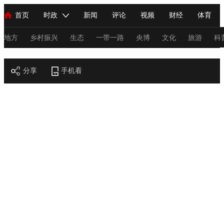
首页
时政
新闻
评论
视频
财经
体育
人民领袖习近平
直播
海外频道
片库
iPanda
栏目大全
联播+
English
中国领导人
节目单
Монгол
听音
央视快评
微视频
习式妙语
主持人
地方
乡村振兴
生态
一带一路
央博
文化
旅游
科
节目官网
总台春晚
分享
手机看
网络春晚
共产党员网
秧纪录
纪录片网
新闻
国内
国际
评论
经济
军事
科技
法
人民领袖习近平
联播+
热解读
天天学习
习式妙语
视频
小央视频
小央直播
直播中国
熊猫频道
V
现场
前线
比划
快看
蓝海中国
新兵请入列
体育
直播
竞猜
2026年世界杯
2026年冬奥会
C
VIP会员
CCTV奥林匹克频道
生活体育大会
体育江湖