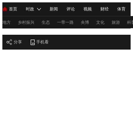
首页
时政
新闻
评论
视频
财经
体育
人民领袖习近平
直播
海外频道
片库
iPanda
栏目大全
联播+
English
中国领导人
节目单
Монгол
听音
央视快评
微视频
习式妙语
主持人
地方
乡村振兴
生态
一带一路
央博
文化
旅游
科
节目官网
总台春晚
分享
手机看
网络春晚
共产党员网
秧纪录
纪录片网
新闻
国内
国际
评论
经济
军事
科技
法
人民领袖习近平
联播+
热解读
天天学习
习式妙语
视频
小央视频
小央直播
直播中国
熊猫频道
V
现场
前线
比划
快看
蓝海中国
新兵请入列
体育
直播
竞猜
2026年世界杯
2026年冬奥会
C
VIP会员
CCTV奥林匹克频道
生活体育大会
体育江湖