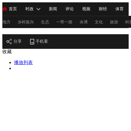
首页
时政
新闻
评论
视频
财经
体育
人民领袖习近平
直播
海外频道
片库
iPanda
栏目大全
联播+
English
中国领导人
节目单
Монгол
听音
央视快评
微视频
习式妙语
主持人
地方
乡村振兴
生态
一带一路
央博
文化
旅游
科
节目官网
总台春晚
分享
手机看
网络春晚
共产党员网
秧纪录
纪录片网
收藏
播放列表
新闻
国内
国际
评论
经济
军事
科技
法
人民领袖习近平
联播+
热解读
天天学习
习式妙语
视频
小央视频
小央直播
直播中国
熊猫频道
V
现场
前线
比划
快看
蓝海中国
新兵请入列
体育
直播
竞猜
2026年世界杯
2026年冬奥会
C
VIP会员
CCTV奥林匹克频道
生活体育大会
体育江湖