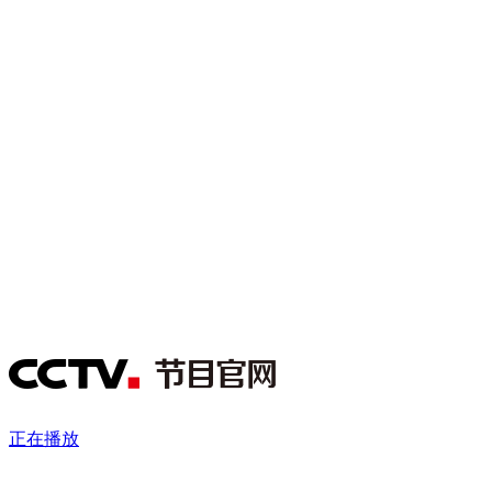
财经
教育
乡村振兴
生态环境
一带一路
央博
大国智造
大国展会
大国保险
云顶对话
云起
超
CCTV.节目官网
直播
节目单
栏目
片库
热播榜
正在播放