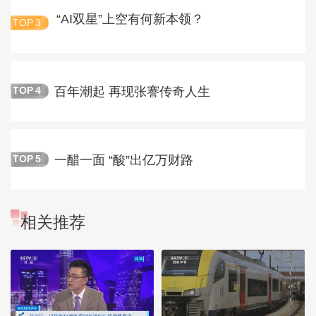
“AI双星”上空有何新本领？
TOP
3
百年潮起 再现张謇传奇人生
TOP
4
一醋一面 “酸”出亿万财路
TOP
5
相关推荐