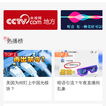
热播榜
TOP 1
TOP 2
美国为何盯上中国光模
暗语引流？午夜直播间
块？
乱象