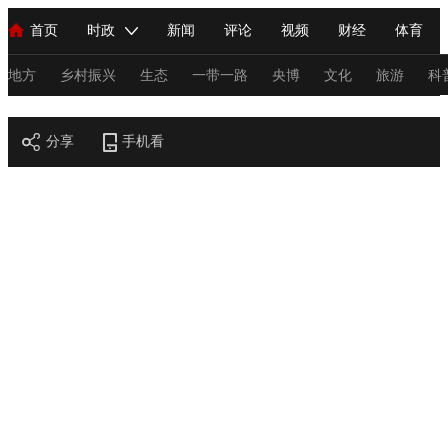
首页
时政
新闻
评论
视频
财经
体育
人民领袖习近平
直播
海外频道
片库
iPanda
栏目大全
联播+
English
中国领导人
节目单
Монгол
听音
央视快评
微视频
习式妙语
主持人
地方
乡村振兴
生态
一带一路
央博
文化
旅游
科
节目官网
总台春晚
分享
手机看
网络春晚
共产党员网
秧纪录
纪录片网
新闻
国内
国际
评论
经济
军事
科技
法
人民领袖习近平
联播+
热解读
天天学习
习式妙语
视频
小央视频
小央直播
直播中国
熊猫频道
V
现场
前线
比划
快看
蓝海中国
新兵请入列
体育
直播
竞猜
2026年世界杯
2026年冬奥会
C
VIP会员
CCTV奥林匹克频道
生活体育大会
体育江湖