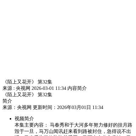
财经
教育
乡村振兴
生态环境
一带一路
央博
大国智造
大国展会
大国保险
云顶对话
云起
超
CCTV.节目官网
直播
节目单
栏目
片库
热播榜
《陌上又花开》 第32集
来源 : 央视网
2026-03-01 11:34
内容简介
《陌上又花开》 第32集
简介
来源：央视网 更新时间：2026年03月01日 11:34
视频简介
本集主要内容： 马春秀和于大河多年努力修好的挂月路
毁于一旦，马万山闻讯赶来看到路被封住，急得说不出