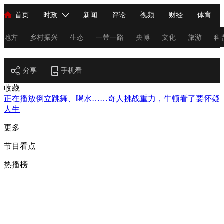
首页
时政
新闻
评论
视频
财经
体育
人民领袖习近平
直播
海外频道
片库
iPanda
栏目大全
联播+
English
中国领导人
节目单
Монгол
听音
央视快评
微视频
习式妙语
主持人
地方
乡村振兴
生态
一带一路
央博
文化
旅游
科
节目官网
总台春晚
分享
手机看
网络春晚
共产党员网
秧纪录
纪录片网
收藏
正在播放
倒立跳舞、喝水……奇人挑战重力，牛顿看了要怀疑
人生
新闻
国内
国际
评论
经济
军事
科技
法
更多
人民领袖习近平
联播+
热解读
天天学习
习式妙语
节目看点
视频
小央视频
小央直播
直播中国
熊猫频道
V
热播榜
现场
前线
比划
快看
蓝海中国
新兵请入列
体育
直播
竞猜
2026年世界杯
2026年冬奥会
C
VIP会员
CCTV奥林匹克频道
生活体育大会
体育江湖