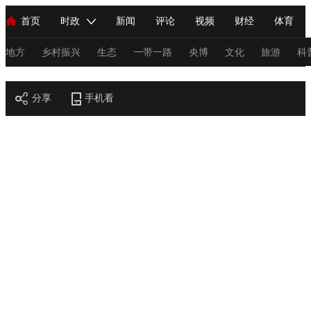
首页
时政
新闻
评论
视频
财经
体育
人民领袖习近平
直播
海外频道
片库
iPanda
栏目大全
联播+
English
中国领导人
节目单
Монгол
听音
央视快评
微视频
习式妙语
主持人
地方
乡村振兴
生态
一带一路
央博
文化
旅游
科
节目官网
总台春晚
分享
手机看
网络春晚
共产党员网
秧纪录
纪录片网
新闻
国内
国际
评论
经济
军事
科技
法
人民领袖习近平
联播+
热解读
天天学习
习式妙语
视频
小央视频
小央直播
直播中国
熊猫频道
V
现场
前线
比划
快看
蓝海中国
新兵请入列
体育
直播
竞猜
2026年世界杯
2026年冬奥会
C
VIP会员
CCTV奥林匹克频道
生活体育大会
体育江湖