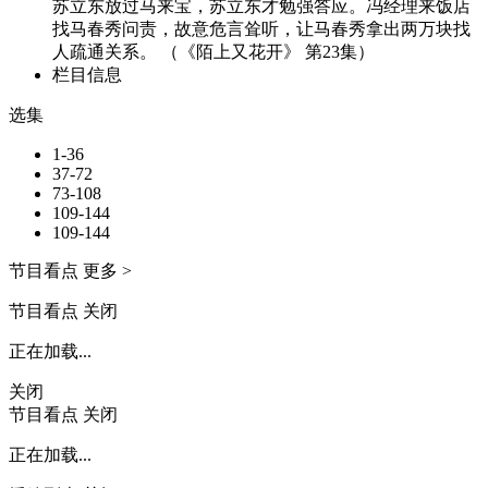
苏立东放过马来宝，苏立东才勉强答应。冯经理来饭店
找马春秀问责，故意危言耸听，让马春秀拿出两万块找
人疏通关系。 （《陌上又花开》 第23集）
栏目信息
选集
1-36
37-72
73-108
109-144
109-144
节目看点
更多 >
节目看点
关闭
正在加载...
关闭
节目看点
关闭
正在加载...