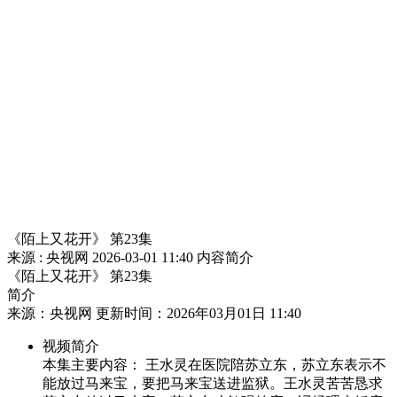
财经
教育
乡村振兴
生态环境
一带一路
央博
大国智造
大国展会
大国保险
云顶对话
云起
超
CCTV.节目官网
直播
节目单
栏目
片库
热播榜
《陌上又花开》 第23集
来源 : 央视网
2026-03-01 11:40
内容简介
《陌上又花开》 第23集
简介
来源：央视网 更新时间：2026年03月01日 11:40
视频简介
本集主要内容： 王水灵在医院陪苏立东，苏立东表示不
能放过马来宝，要把马来宝送进监狱。王水灵苦苦恳求