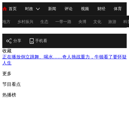
首页
时政
新闻
评论
视频
财经
体育
人民领袖习近平
直播
海外频道
片库
iPanda
栏目大全
联播+
English
中国领导人
节目单
Монгол
听音
央视快评
微视频
习式妙语
主持人
地方
乡村振兴
生态
一带一路
央博
文化
旅游
科
节目官网
总台春晚
分享
手机看
网络春晚
共产党员网
秧纪录
纪录片网
收藏
正在播放
倒立跳舞、喝水……奇人挑战重力，牛顿看了要怀疑
人生
新闻
国内
国际
评论
经济
军事
科技
法
更多
人民领袖习近平
联播+
热解读
天天学习
习式妙语
节目看点
视频
小央视频
小央直播
直播中国
熊猫频道
V
热播榜
现场
前线
比划
快看
蓝海中国
新兵请入列
体育
直播
竞猜
2026年世界杯
2026年冬奥会
C
VIP会员
CCTV奥林匹克频道
生活体育大会
体育江湖