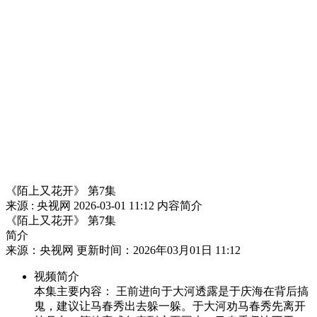
财经
教育
乡村振兴
生态环境
一带一路
央博
大国智造
大国展会
大国保险
云顶对话
云起
超
CCTV.节目官网
直播
节目单
栏目
片库
热播榜
《陌上又花开》 第7集
来源 : 央视网
2026-03-01 11:12
内容简介
《陌上又花开》 第7集
简介
来源：央视网 更新时间：2026年03月01日 11:12
视频简介
本集主要内容： 王前进向于大河透露是于庆海在背后搞
鬼，建议让马春秀出去躲一躲。于大河劝马春秀先离开