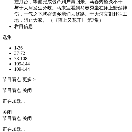
挂月台，等他完成包产到户再回来。马春秀坚决不干，
与于大河发生分歧。马来宝看到马春秀坐在床上黯然神
伤，一气之下就召集乡亲们去修路。于大河立刻赶往工
地，阻止大家。 （《陌上又花开》 第7集）
栏目信息
选集
1-36
37-72
73-108
109-144
109-144
节目看点
更多 >
节目看点
关闭
正在加载...
关闭
节目看点
关闭
正在加载...