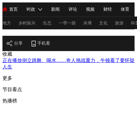
首页
时政
新闻
评论
视频
财经
体育
人民领袖习近平
直播
海外频道
片库
iPanda
栏目大全
联播+
English
中国领导人
节目单
Монгол
听音
央视快评
微视频
习式妙语
主持人
地方
乡村振兴
生态
一带一路
央博
文化
旅游
科
节目官网
总台春晚
分享
手机看
网络春晚
共产党员网
秧纪录
纪录片网
收藏
正在播放
倒立跳舞、喝水……奇人挑战重力，牛顿看了要怀疑
人生
新闻
国内
国际
评论
经济
军事
科技
法
更多
人民领袖习近平
联播+
热解读
天天学习
习式妙语
节目看点
视频
小央视频
小央直播
直播中国
熊猫频道
V
热播榜
现场
前线
比划
快看
蓝海中国
新兵请入列
体育
直播
竞猜
2026年世界杯
2026年冬奥会
C
VIP会员
CCTV奥林匹克频道
生活体育大会
体育江湖