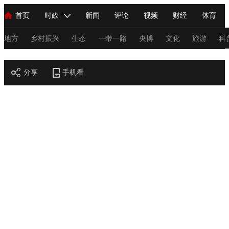
首页
时政
新闻
评论
视频
财经
体育
人民领袖习近平
直播
海外频道
片库
iPanda
栏目大全
联播+
English
中国领导人
节目单
Монгол
听音
央视快评
微视频
习式妙语
主持人
地方
乡村振兴
生态
一带一路
央博
文化
旅游
科
节目官网
总台春晚
分享
手机看
网络春晚
共产党员网
秧纪录
纪录片网
新闻
国内
国际
评论
经济
军事
科技
法
人民领袖习近平
联播+
热解读
天天学习
习式妙语
视频
小央视频
小央直播
直播中国
熊猫频道
V
现场
前线
比划
快看
蓝海中国
新兵请入列
体育
直播
竞猜
2026年世界杯
2026年冬奥会
C
VIP会员
CCTV奥林匹克频道
生活体育大会
体育江湖