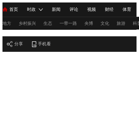
首页
时政
新闻
评论
视频
财经
体育
人民领袖习近平
直播
海外频道
片库
iPanda
栏目大全
联播+
English
中国领导人
节目单
Монгол
听音
央视快评
微视频
习式妙语
主持人
地方
乡村振兴
生态
一带一路
央博
文化
旅游
科
节目官网
总台春晚
分享
手机看
网络春晚
共产党员网
秧纪录
纪录片网
新闻
国内
国际
评论
经济
军事
科技
法
人民领袖习近平
联播+
热解读
天天学习
习式妙语
视频
小央视频
小央直播
直播中国
熊猫频道
V
现场
前线
比划
快看
蓝海中国
新兵请入列
体育
直播
竞猜
2026年世界杯
2026年冬奥会
C
VIP会员
CCTV奥林匹克频道
生活体育大会
体育江湖