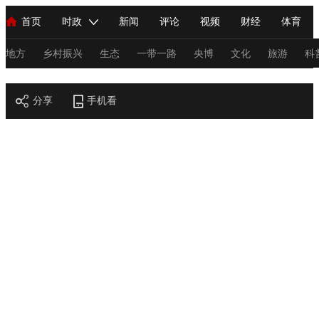
首页
时政
新闻
评论
视频
财经
体育
人民领袖习近平
直播
海外频道
片库
iPanda
栏目大全
联播+
English
中国领导人
节目单
Монгол
听音
央视快评
微视频
习式妙语
主持人
地方
乡村振兴
生态
一带一路
央博
文化
旅游
科
节目官网
总台春晚
分享
手机看
网络春晚
共产党员网
秧纪录
纪录片网
新闻
国内
国际
评论
经济
军事
科技
法
人民领袖习近平
联播+
热解读
天天学习
习式妙语
视频
小央视频
小央直播
直播中国
熊猫频道
V
现场
前线
比划
快看
蓝海中国
新兵请入列
体育
直播
竞猜
2026年世界杯
2026年冬奥会
C
VIP会员
CCTV奥林匹克频道
生活体育大会
体育江湖