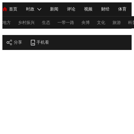
首页
时政
新闻
评论
视频
财经
体育
人民领袖习近平
直播
海外频道
片库
iPanda
栏目大全
联播+
English
中国领导人
节目单
Монгол
听音
央视快评
微视频
习式妙语
主持人
地方
乡村振兴
生态
一带一路
央博
文化
旅游
科
节目官网
总台春晚
分享
手机看
网络春晚
共产党员网
秧纪录
纪录片网
新闻
国内
国际
评论
经济
军事
科技
法
人民领袖习近平
联播+
热解读
天天学习
习式妙语
视频
小央视频
小央直播
直播中国
熊猫频道
V
现场
前线
比划
快看
蓝海中国
新兵请入列
体育
直播
竞猜
2026年世界杯
2026年冬奥会
C
VIP会员
CCTV奥林匹克频道
生活体育大会
体育江湖