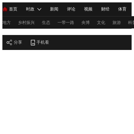
首页
时政
新闻
评论
视频
财经
体育
人民领袖习近平
直播
海外频道
片库
iPanda
栏目大全
联播+
English
中国领导人
节目单
Монгол
听音
央视快评
微视频
习式妙语
主持人
地方
乡村振兴
生态
一带一路
央博
文化
旅游
科
节目官网
总台春晚
分享
手机看
网络春晚
共产党员网
秧纪录
纪录片网
新闻
国内
国际
评论
经济
军事
科技
法
人民领袖习近平
联播+
热解读
天天学习
习式妙语
视频
小央视频
小央直播
直播中国
熊猫频道
V
现场
前线
比划
快看
蓝海中国
新兵请入列
体育
直播
竞猜
2026年世界杯
2026年冬奥会
C
VIP会员
CCTV奥林匹克频道
生活体育大会
体育江湖