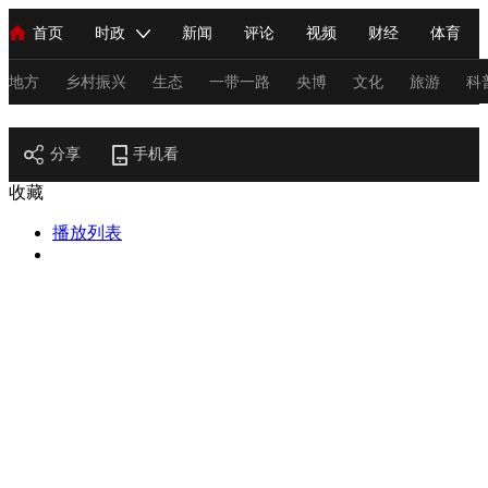
首页
时政
新闻
评论
视频
财经
体育
人民领袖习近平
直播
海外频道
片库
iPanda
栏目大全
联播+
English
中国领导人
节目单
Монгол
听音
央视快评
微视频
习式妙语
主持人
地方
乡村振兴
生态
一带一路
央博
文化
旅游
科
节目官网
总台春晚
分享
手机看
网络春晚
共产党员网
秧纪录
纪录片网
收藏
播放列表
新闻
国内
国际
评论
经济
军事
科技
法
人民领袖习近平
联播+
热解读
天天学习
习式妙语
视频
小央视频
小央直播
直播中国
熊猫频道
V
现场
前线
比划
快看
蓝海中国
新兵请入列
体育
直播
竞猜
2026年世界杯
2026年冬奥会
C
VIP会员
CCTV奥林匹克频道
生活体育大会
体育江湖