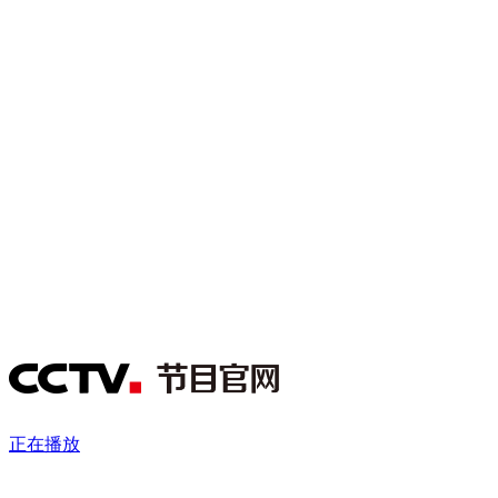
财经
教育
乡村振兴
生态环境
一带一路
央博
大国智造
大国展会
大国保险
云顶对话
云起
超
CCTV.节目官网
直播
节目单
栏目
片库
热播榜
正在播放