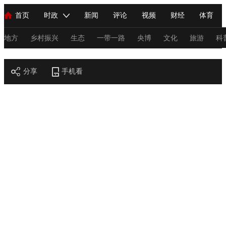
首页
时政
新闻
评论
视频
财经
体育
人民领袖习近平
直播
海外频道
片库
iPanda
栏目大全
联播+
English
中国领导人
节目单
Монгол
听音
央视快评
微视频
习式妙语
主持人
地方
乡村振兴
生态
一带一路
央博
文化
旅游
科
节目官网
总台春晚
分享
手机看
网络春晚
共产党员网
秧纪录
纪录片网
新闻
国内
国际
评论
经济
军事
科技
法
人民领袖习近平
联播+
热解读
天天学习
习式妙语
视频
小央视频
小央直播
直播中国
熊猫频道
V
现场
前线
比划
快看
蓝海中国
新兵请入列
体育
直播
竞猜
2026年世界杯
2026年冬奥会
C
VIP会员
CCTV奥林匹克频道
生活体育大会
体育江湖