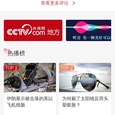
查看更多评论
热播榜
TOP 1
TOP 2
伊朗展示被击落的美以
为何戴了太阳镜反而头
飞机残骸
晕眼胀？