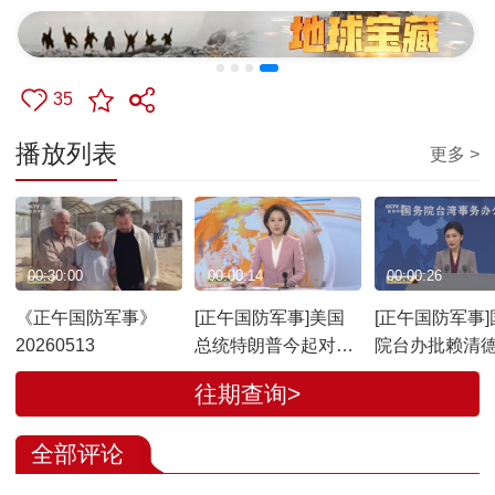
35
播放列表
更多 >
00:30:00
00:00:14
00:00:26
《正午国防军事》
[正午国防军事]美国
[正午国防军事]
20260513
总统特朗普今起对中
院台办批赖清
国进行国事访问
谎话说1000遍
往期查询>
话 绝对成不了
全部评论