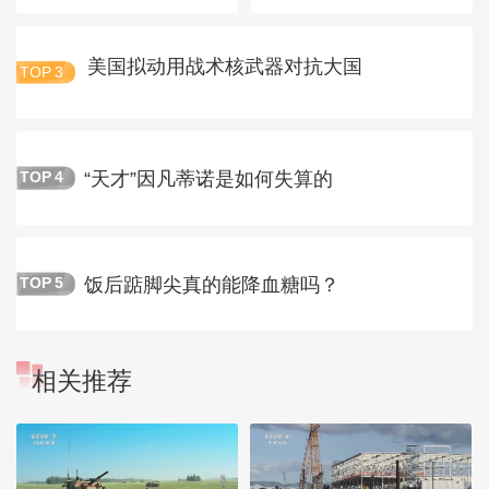
美国拟动用战术核武器对抗大国
TOP
3
“天才”因凡蒂诺是如何失算的
TOP
4
饭后踮脚尖真的能降血糖吗？
TOP
5
相关推荐