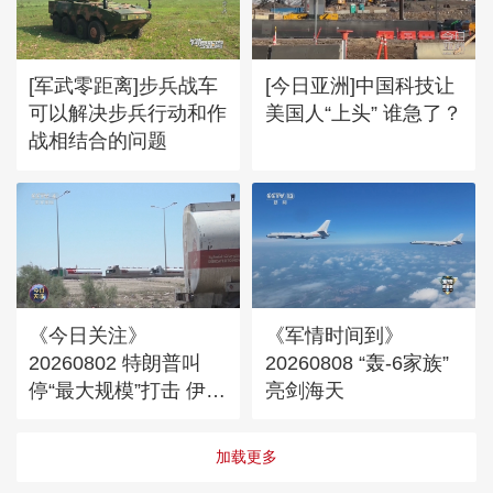
[军武零距离]步兵战车
[今日亚洲]中国科技让
可以解决步兵行动和作
美国人“上头” 谁急了？
战相结合的问题
《今日关注》
《军情时间到》
20260802 特朗普叫
20260808 “轰-6家族”
停“最大规模”打击 伊朗
亮剑海天
称摧毁美军F-35战机
加载更多