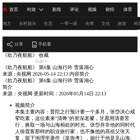
首页
时政
新闻
评论
视频
财经
体育
人民领袖习近平
直播
海外频道
片库
iPanda
栏目大全
联播+
English
中国领导人
节目单
Монгол
听音
央视快评
微视频
习式妙语
主持人
地方
乡村振兴
生态
一带一路
央博
文化
旅游
科
节目官网
总台春晚
分享
手机看
网络春晚
共产党员网
秧纪录
纪录片网
《欸乃夜航船》
收藏
加载中...
《欸乃夜航船》 第6集 山海行吟 雪落湖心
新闻
国内
国际
评论
经济
军事
科技
法
来源 : 央视网
2026-05-14 22:13
内容简介
《欸乃夜航船》 第6集 山海行吟 雪落湖心
人民领袖习近平
联播+
热解读
天天学习
习式妙语
简介
来源：央视网 更新时间：2026年05月14日 22:13
视频
小央视频
小央直播
直播中国
熊猫频道
V
视频简介
现场
前线
比划
快看
蓝海中国
新兵请入列
本集主要内容：普陀之行预计要一个多月，张岱决心戒
荤吃素，这位素来“清馋”的资深老饕，甘愿用清斋苦
体育
直播
竞猜
2026年世界杯
2026年冬奥会
C
行，换取一场与山海相处的时光。张岱并非他的同时代
人徐霞客那样的职业旅行家，也不像他的高祖父张天
VIP会员
CCTV奥林匹克频道
生活体育大会
体育江湖
复，留下地理学著作《皇舆考》，旅行于他是见山海、