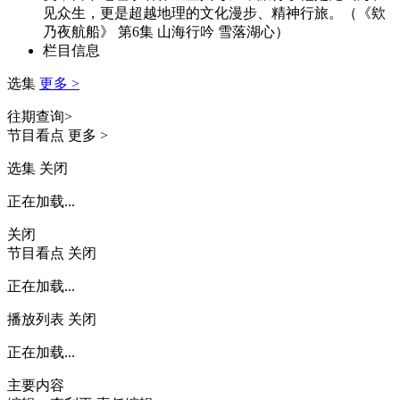
见众生，更是超越地理的文化漫步、精神行旅。（《欸
财经
教育
乡村振兴
生态环境
一带一路
央博
乃夜航船》 第6集 山海行吟 雪落湖心）
栏目信息
大国智造
大国展会
大国保险
云顶对话
云起
超
选集
更多 >
往期查询>
节目看点
更多 >
选集
关闭
CCTV.节目官网
直播
节目单
栏目
片库
热播榜
正在加载...
关闭
节目看点
关闭
正在加载...
播放列表
关闭
正在加载...
主要内容