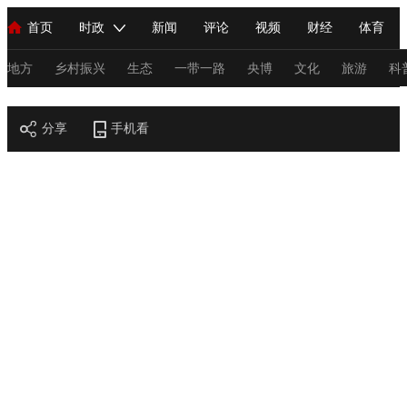
首页
时政
新闻
评论
视频
财经
体育
人民领袖习近平
直播
海外频道
片库
iPanda
栏目大全
联播+
English
中国领导人
节目单
Монгол
听音
央视快评
微视频
习式妙语
主持人
地方
乡村振兴
生态
一带一路
央博
文化
旅游
科
节目官网
总台春晚
分享
手机看
网络春晚
共产党员网
秧纪录
纪录片网
新闻
国内
国际
评论
经济
军事
科技
法
人民领袖习近平
联播+
热解读
天天学习
习式妙语
视频
小央视频
小央直播
直播中国
熊猫频道
V
现场
前线
比划
快看
蓝海中国
新兵请入列
体育
直播
竞猜
2026年世界杯
2026年冬奥会
C
VIP会员
CCTV奥林匹克频道
生活体育大会
体育江湖