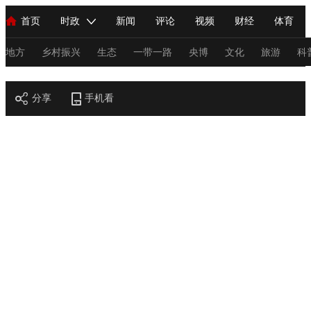
首页
时政
新闻
评论
视频
财经
体育
人民领袖习近平
直播
海外频道
片库
iPanda
栏目大全
联播+
English
中国领导人
节目单
Монгол
听音
央视快评
微视频
习式妙语
主持人
地方
乡村振兴
生态
一带一路
央博
文化
旅游
科
节目官网
总台春晚
分享
手机看
网络春晚
共产党员网
秧纪录
纪录片网
新闻
国内
国际
评论
经济
军事
科技
法
人民领袖习近平
联播+
热解读
天天学习
习式妙语
视频
小央视频
小央直播
直播中国
熊猫频道
V
现场
前线
比划
快看
蓝海中国
新兵请入列
体育
直播
竞猜
2026年世界杯
2026年冬奥会
C
VIP会员
CCTV奥林匹克频道
生活体育大会
体育江湖