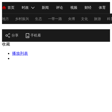
首页
时政
新闻
评论
视频
财经
体育
人民领袖习近平
直播
海外频道
片库
iPanda
栏目大全
联播+
English
中国领导人
节目单
Монгол
听音
央视快评
微视频
习式妙语
主持人
地方
乡村振兴
生态
一带一路
央博
文化
旅游
科
节目官网
总台春晚
分享
手机看
网络春晚
共产党员网
秧纪录
纪录片网
收藏
播放列表
新闻
国内
国际
评论
经济
军事
科技
法
人民领袖习近平
联播+
热解读
天天学习
习式妙语
视频
小央视频
小央直播
直播中国
熊猫频道
V
现场
前线
比划
快看
蓝海中国
新兵请入列
体育
直播
竞猜
2026年世界杯
2026年冬奥会
C
VIP会员
CCTV奥林匹克频道
生活体育大会
体育江湖