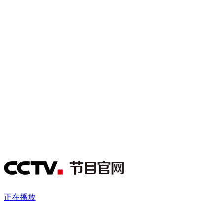
财经
教育
乡村振兴
生态环境
一带一路
央博
大国智造
大国展会
大国保险
云顶对话
云起
超
CCTV.节目官网
直播
节目单
栏目
片库
热播榜
正在播放