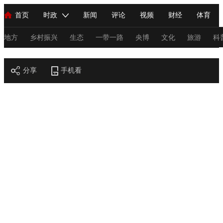
首页
时政
新闻
评论
视频
财经
体育
人民领袖习近平
直播
海外频道
片库
iPanda
栏目大全
联播+
English
中国领导人
节目单
Монгол
听音
央视快评
微视频
习式妙语
主持人
地方
乡村振兴
生态
一带一路
央博
文化
旅游
科
节目官网
总台春晚
分享
手机看
网络春晚
共产党员网
秧纪录
纪录片网
新闻
国内
国际
评论
经济
军事
科技
法
人民领袖习近平
联播+
热解读
天天学习
习式妙语
视频
小央视频
小央直播
直播中国
熊猫频道
V
现场
前线
比划
快看
蓝海中国
新兵请入列
体育
直播
竞猜
2026年世界杯
2026年冬奥会
C
VIP会员
CCTV奥林匹克频道
生活体育大会
体育江湖