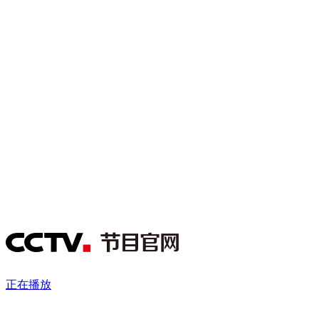
财经
教育
乡村振兴
生态环境
一带一路
央博
大国智造
大国展会
大国保险
云顶对话
云起
超
CCTV.节目官网
直播
节目单
栏目
片库
热播榜
正在播放