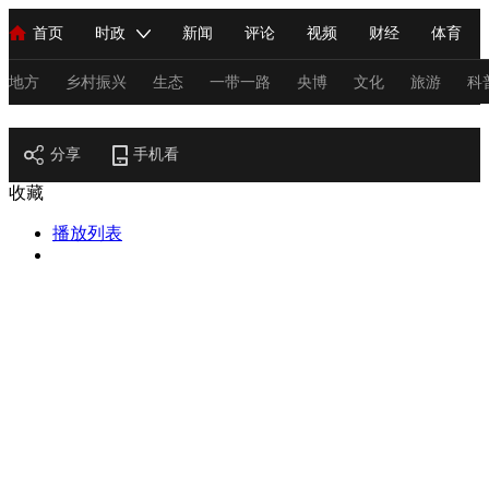
首页
时政
新闻
评论
视频
财经
体育
人民领袖习近平
直播
海外频道
片库
iPanda
栏目大全
联播+
English
中国领导人
节目单
Монгол
听音
央视快评
微视频
习式妙语
主持人
地方
乡村振兴
生态
一带一路
央博
文化
旅游
科
节目官网
总台春晚
分享
手机看
网络春晚
共产党员网
秧纪录
纪录片网
收藏
播放列表
新闻
国内
国际
评论
经济
军事
科技
法
人民领袖习近平
联播+
热解读
天天学习
习式妙语
视频
小央视频
小央直播
直播中国
熊猫频道
V
现场
前线
比划
快看
蓝海中国
新兵请入列
体育
直播
竞猜
2026年世界杯
2026年冬奥会
C
VIP会员
CCTV奥林匹克频道
生活体育大会
体育江湖