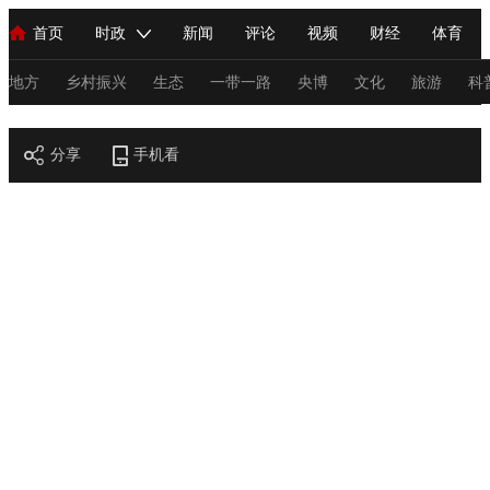
首页
时政
新闻
评论
视频
财经
体育
人民领袖习近平
直播
海外频道
片库
iPanda
栏目大全
联播+
English
中国领导人
节目单
Монгол
听音
央视快评
微视频
习式妙语
主持人
地方
乡村振兴
生态
一带一路
央博
文化
旅游
科
节目官网
总台春晚
分享
手机看
网络春晚
共产党员网
秧纪录
纪录片网
新闻
国内
国际
评论
经济
军事
科技
法
人民领袖习近平
联播+
热解读
天天学习
习式妙语
视频
小央视频
小央直播
直播中国
熊猫频道
V
现场
前线
比划
快看
蓝海中国
新兵请入列
体育
直播
竞猜
2026年世界杯
2026年冬奥会
C
VIP会员
CCTV奥林匹克频道
生活体育大会
体育江湖