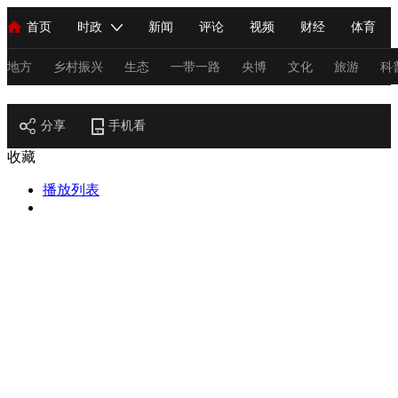
首页
时政
新闻
评论
视频
财经
体育
人民领袖习近平
直播
海外频道
片库
iPanda
栏目大全
联播+
English
中国领导人
节目单
Монгол
听音
央视快评
微视频
习式妙语
主持人
地方
乡村振兴
生态
一带一路
央博
文化
旅游
科
节目官网
总台春晚
分享
手机看
网络春晚
共产党员网
秧纪录
纪录片网
收藏
播放列表
新闻
国内
国际
评论
经济
军事
科技
法
人民领袖习近平
联播+
热解读
天天学习
习式妙语
视频
小央视频
小央直播
直播中国
熊猫频道
V
现场
前线
比划
快看
蓝海中国
新兵请入列
体育
直播
竞猜
2026年世界杯
2026年冬奥会
C
VIP会员
CCTV奥林匹克频道
生活体育大会
体育江湖