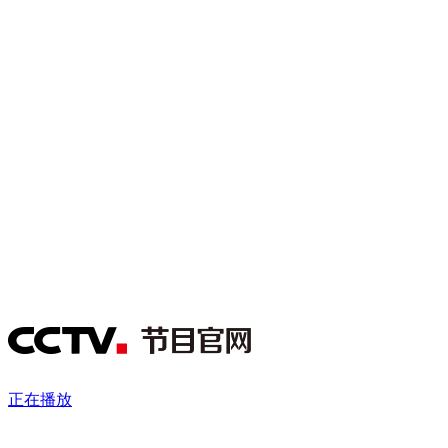
财经
教育
乡村振兴
生态环境
一带一路
央博
大国智造
大国展会
大国保险
云顶对话
云起
超
CCTV.节目官网
直播
节目单
栏目
片库
热播榜
正在播放