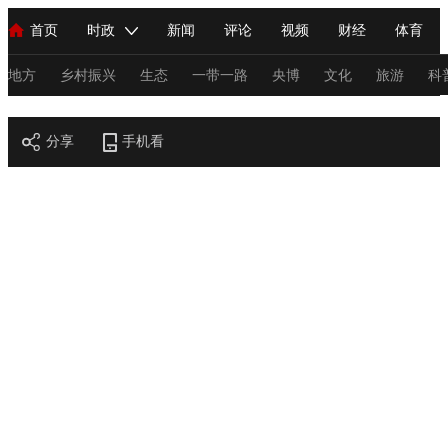
首页
时政
新闻
评论
视频
财经
体育
人民领袖习近平
直播
海外频道
片库
iPanda
栏目大全
联播+
English
中国领导人
节目单
Монгол
听音
央视快评
微视频
习式妙语
主持人
地方
乡村振兴
生态
一带一路
央博
文化
旅游
科
节目官网
总台春晚
分享
手机看
网络春晚
共产党员网
秧纪录
纪录片网
新闻
国内
国际
评论
经济
军事
科技
法
人民领袖习近平
联播+
热解读
天天学习
习式妙语
视频
小央视频
小央直播
直播中国
熊猫频道
V
现场
前线
比划
快看
蓝海中国
新兵请入列
体育
直播
竞猜
2026年世界杯
2026年冬奥会
C
VIP会员
CCTV奥林匹克频道
生活体育大会
体育江湖