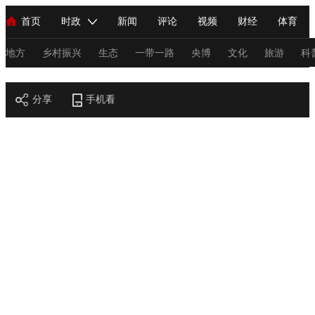
首页
时政
新闻
评论
视频
财经
体育
人民领袖习近平
直播
海外频道
片库
iPanda
栏目大全
联播+
English
中国领导人
节目单
Монгол
听音
央视快评
微视频
习式妙语
主持人
地方
乡村振兴
生态
一带一路
央博
文化
旅游
科
节目官网
总台春晚
分享
手机看
网络春晚
共产党员网
秧纪录
纪录片网
新闻
国内
国际
评论
经济
军事
科技
法
人民领袖习近平
联播+
热解读
天天学习
习式妙语
视频
小央视频
小央直播
直播中国
熊猫频道
V
现场
前线
比划
快看
蓝海中国
新兵请入列
体育
直播
竞猜
2026年世界杯
2026年冬奥会
C
VIP会员
CCTV奥林匹克频道
生活体育大会
体育江湖