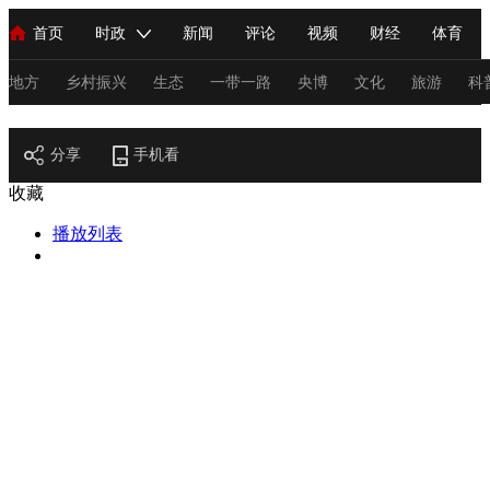
首页
时政
新闻
评论
视频
财经
体育
人民领袖习近平
直播
海外频道
片库
iPanda
栏目大全
联播+
English
中国领导人
节目单
Монгол
听音
央视快评
微视频
习式妙语
主持人
地方
乡村振兴
生态
一带一路
央博
文化
旅游
科
节目官网
总台春晚
分享
手机看
网络春晚
共产党员网
秧纪录
纪录片网
收藏
播放列表
新闻
国内
国际
评论
经济
军事
科技
法
人民领袖习近平
联播+
热解读
天天学习
习式妙语
视频
小央视频
小央直播
直播中国
熊猫频道
V
现场
前线
比划
快看
蓝海中国
新兵请入列
体育
直播
竞猜
2026年世界杯
2026年冬奥会
C
VIP会员
CCTV奥林匹克频道
生活体育大会
体育江湖