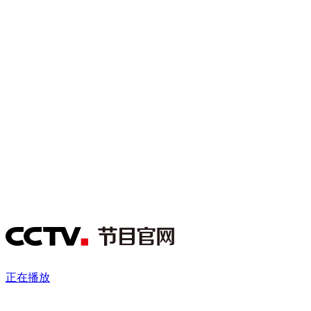
财经
教育
乡村振兴
生态环境
一带一路
央博
大国智造
大国展会
大国保险
云顶对话
云起
超
CCTV.节目官网
直播
节目单
栏目
片库
热播榜
正在播放