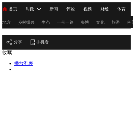
首页
时政
新闻
评论
视频
财经
体育
人民领袖习近平
直播
海外频道
片库
iPanda
栏目大全
联播+
English
中国领导人
节目单
Монгол
听音
央视快评
微视频
习式妙语
主持人
地方
乡村振兴
生态
一带一路
央博
文化
旅游
科
节目官网
总台春晚
分享
手机看
网络春晚
共产党员网
秧纪录
纪录片网
收藏
播放列表
新闻
国内
国际
评论
经济
军事
科技
法
人民领袖习近平
联播+
热解读
天天学习
习式妙语
视频
小央视频
小央直播
直播中国
熊猫频道
V
现场
前线
比划
快看
蓝海中国
新兵请入列
体育
直播
竞猜
2026年世界杯
2026年冬奥会
C
VIP会员
CCTV奥林匹克频道
生活体育大会
体育江湖