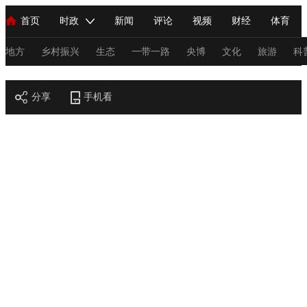
首页
时政
新闻
评论
视频
财经
体育
人民领袖习近平
直播
海外频道
片库
iPanda
栏目大全
联播+
English
中国领导人
节目单
Монгол
听音
央视快评
微视频
习式妙语
主持人
地方
乡村振兴
生态
一带一路
央博
文化
旅游
科
节目官网
总台春晚
分享
手机看
网络春晚
共产党员网
秧纪录
纪录片网
新闻
国内
国际
评论
经济
军事
科技
法
人民领袖习近平
联播+
热解读
天天学习
习式妙语
视频
小央视频
小央直播
直播中国
熊猫频道
V
现场
前线
比划
快看
蓝海中国
新兵请入列
体育
直播
竞猜
2026年世界杯
2026年冬奥会
C
VIP会员
CCTV奥林匹克频道
生活体育大会
体育江湖