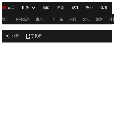
首页
时政
新闻
评论
视频
财经
体育
人民领袖习近平
直播
海外频道
片库
iPanda
栏目大全
联播+
English
中国领导人
节目单
Монгол
听音
央视快评
微视频
习式妙语
主持人
地方
乡村振兴
生态
一带一路
央博
文化
旅游
科
节目官网
总台春晚
分享
手机看
网络春晚
共产党员网
秧纪录
纪录片网
新闻
国内
国际
评论
经济
军事
科技
法
人民领袖习近平
联播+
热解读
天天学习
习式妙语
视频
小央视频
小央直播
直播中国
熊猫频道
V
现场
前线
比划
快看
蓝海中国
新兵请入列
体育
直播
竞猜
2026年世界杯
2026年冬奥会
C
VIP会员
CCTV奥林匹克频道
生活体育大会
体育江湖